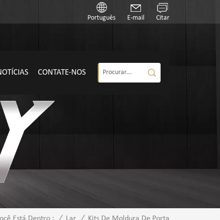
Português
E-mail
Citar
NOTÍCIAS
CONTATE-NOS
/
Lar
/
Kits De Moldura De Porta
ocê Está Dentro :