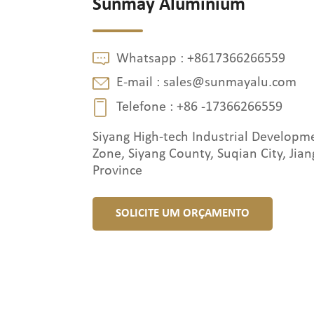
Sunmay Aluminium
Whatsapp :
+8617366266559
E-mail :
sales@sunmayalu.com
Telefone :
+86 -17366266559
Siyang High-tech Industrial Developm
Zone, Siyang County, Suqian City, Jian
Province
SOLICITE UM ORÇAMENTO