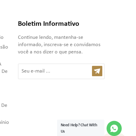
Boletim Informativo
io
Continue lendo, mantenha-se
informado, inscreva-se e convidamos
usão
você a nos dizer o que pensa.
A
 De
l De
mínio
Need Help? Chat With
Us