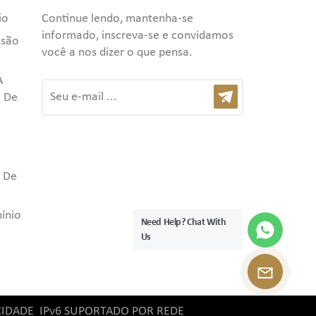
io
Continue lendo, mantenha-se
informado, inscreva-se e convidamos
usão
você a nos dizer o que pensa.
A
 De
l De
mínio
Need Help? Chat With
Us
CIDADE
IPv6 SUPORTADO POR REDE