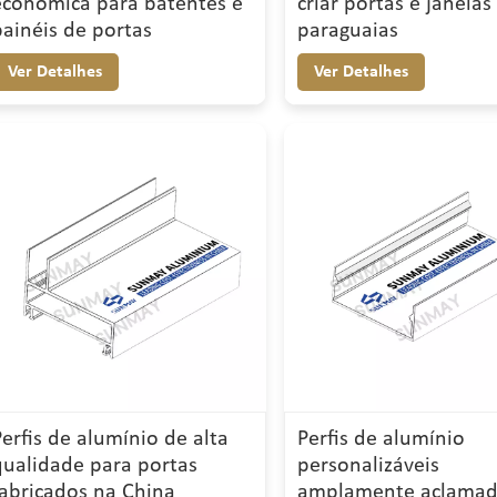
econômica para batentes e
criar portas e janelas
painéis de portas
paraguaias
Ver Detalhes
Ver Detalhes
Perfis de alumínio de alta
Perfis de alumínio
qualidade para portas
personalizáveis
fabricados na China
amplamente aclama