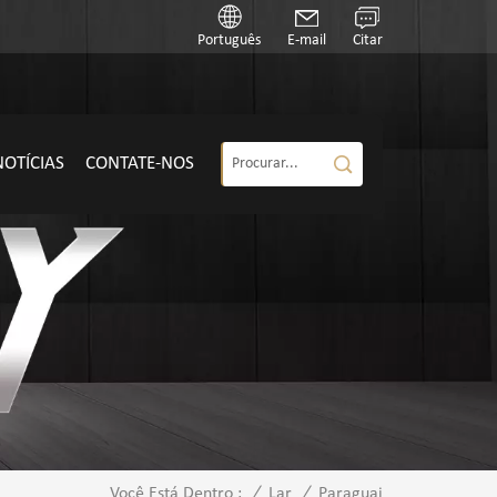
Português
E-mail
Citar
NOTÍCIAS
CONTATE-NOS
/
Lar
/
Paraguai
Você Está Dentro :