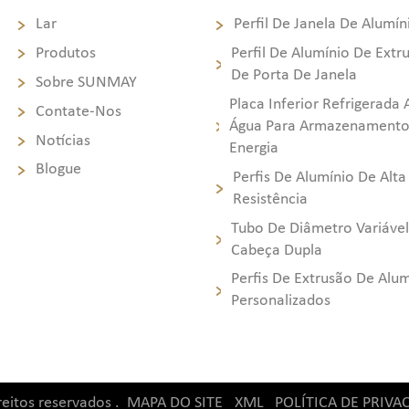
Lar
Perfil De Janela De Alumín
Produtos
Perfil De Alumínio De Extr
De Porta De Janela
Sobre SUNMAY
Placa Inferior Refrigerada 
Contate-Nos
Água Para Armazenamento
Notícias
Energia
Blogue
Perfis De Alumínio De Alta
Resistência
Tubo De Diâmetro Variáve
Cabeça Dupla
Perfis De Extrusão De Alu
Personalizados
eitos reservados .
MAPA DO SITE
XML
POLÍTICA DE PRIVA