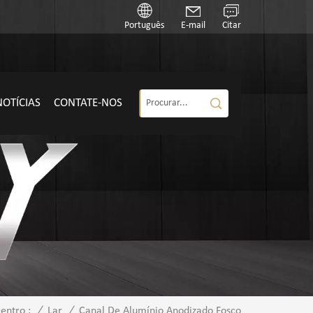
Português
E-mail
Citar
NOTÍCIAS
CONTATE-NOS
/
Lar
/
Canal De Alumínio Anodizado Fosco
entro :