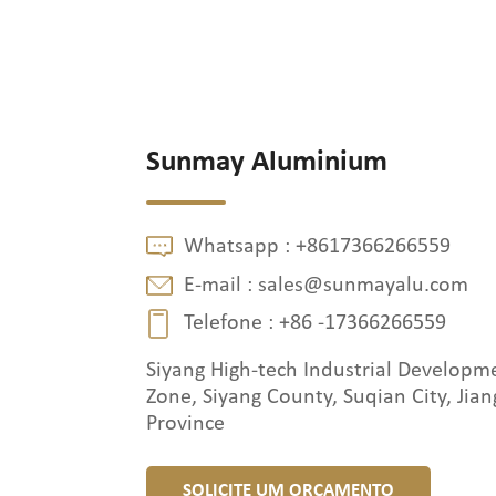
Sunmay Aluminium
Whatsapp :
+8617366266559
E-mail :
sales@sunmayalu.com
Telefone :
+86 -17366266559
Siyang High-tech Industrial Developm
Zone, Siyang County, Suqian City, Jian
Province
SOLICITE UM ORÇAMENTO