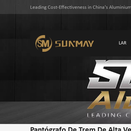
Leading Cost-Effectiveness in China's Aluminium
LAR
Pantógrafo De Trem De Alta V