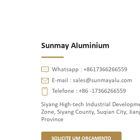
Sunmay Aluminium
Whatsapp :
+8617366266559
E-mail :
sales@sunmayalu.com
Telefone :
+86 -17366266559
Siyang High-tech Industrial Developm
Zone, Siyang County, Suqian City, Jian
Province
SOLICITE UM ORÇAMENTO