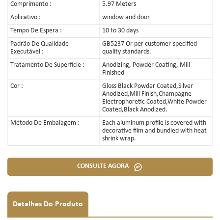
Comprimento :
5.97 Meters
Aplicativo :
window and door
Tempo De Espera :
10 to 30 days
Padrão De Qualidade
GB5237 Or per customer-specified
Executável :
quality standards.
Tratamento De Superfície :
Anodizing, Powder Coating, Mill
Finished
Cor :
Gloss Black Powder Coated,Silver
Anodized,Mill Finish,Champagne
Electrophoretic Coated,White Powder
Coated,Black Anodized.
Método De Embalagem :
Each aluminum profile is covered with
decorative film and bundled with heat
shrink wrap.
CONSULTE AGORA
Detalhes Do Produto