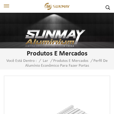
Produtos E Mercados
Perfil De
Você Está Dentro :
/
Lar
/
Produtos E Mercados
/
Alumínio Econômico Para Fazer Portas