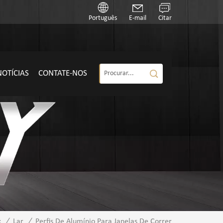
Português
E-mail
Citar
NOTÍCIAS
CONTATE-NOS
/
Lar
/
Perfis De Alumínio Para Janelas De Correr
: